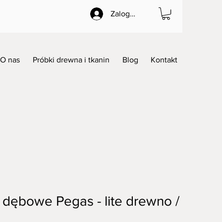
Zaloguj się
O nas
Próbki drewna i tkanin
Blog
Kontakt
 dębowe Pegas - lite drewno /