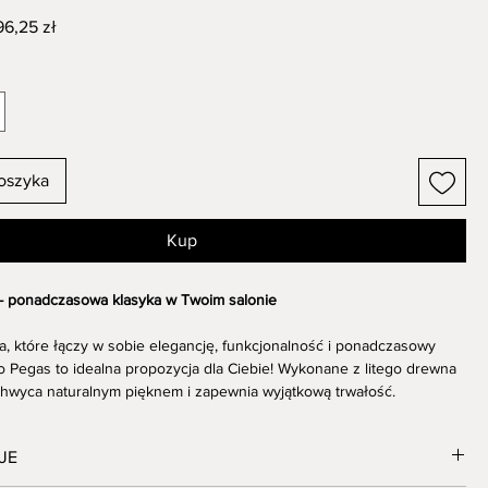
gularna
Cena
96,25 zł
na
Rabatowa
oszyka
Kup
 - ponadczasowa klasyka w Twoim salonie
a, które łączy w sobie elegancję, funkcjonalność i ponadczasowy
o Pegas to idealna propozycja dla Ciebie! Wykonane z litego drewna
hwyca naturalnym pięknem i zapewnia wyjątkową trwałość.
Pegas:
JE
materiał:
Drewno dębowe słynie ze swojej wytrzymałości i
na uszkodzenia, co gwarantuje wieloletnie użytkowanie krzesła.