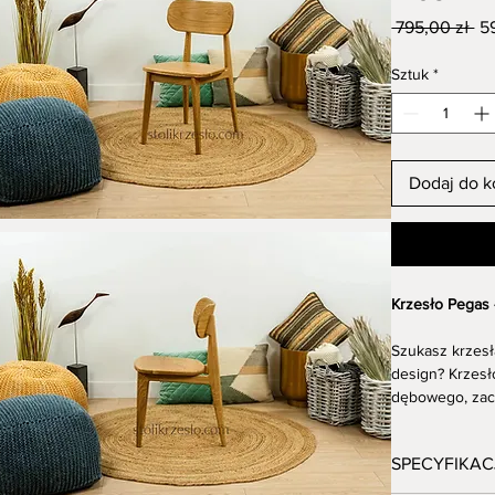
Re
 795,00 zł 
5
ce
Sztuk
*
Dodaj do k
Krzesło Pegas
Szukasz krzesł
design? Krzesł
dębowego, zac
Cechy krzesła 
SPECYFIKAC
Szlachetny 
odporności 