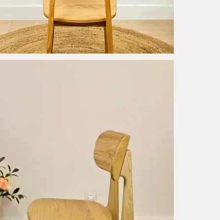
7 kg
Wysokość c
80 cm
Szerokość s
45 cm
Wysokość s
46 cm
Głębokość 
42 cm
Zamów krzesło
wnętrza!