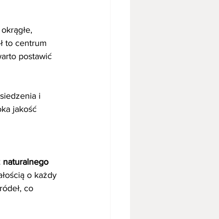
okrągłe, 
ł to centrum 
warto postawić 
iedzenia i 
oka jakość 
z naturalnego 
łością o każdy 
ródeł, co 