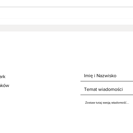
Krzesła tapicerowane czy
Jak 
drewniane - co wybrać?
drew
ark
raków