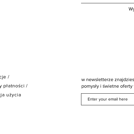
Wy
je /
w newsletterze znajdzies
 płatności
/
pomysły i świetne oferty
ja użycia