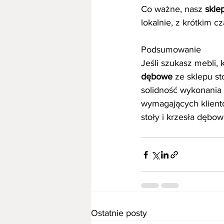
Co ważne, nasz 
skle
lokalnie, z krótkim 
Podsumowanie
Jeśli szukasz mebli,
dębowe
 ze sklepu s
solidność wykonania 
wymagających klientó
stoły i krzesła dębo
Ostatnie posty