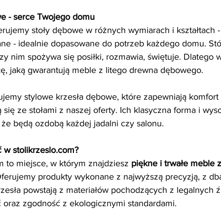
owe - serce Twojego domu
erujemy stoły dębowe w różnych wymiarach i kształtach - 
ane - idealnie dopasowane do potrzeb każdego domu. Stó
zy nim spożywa się posiłki, rozmawia, świętuje. Dlatego 
ykę, jaką gwarantują meble z litego drewna dębowego.
emy stylowe krzesła dębowe, które zapewniają komfort s
ię ze stołami z naszej oferty. Ich klasyczna forma i wys
 że będą ozdobą każdej jadalni czy salonu.
 w stolikrzeslo.com?
om to miejsce, w którym znajdziesz 
piękne i trwałe meble 
Oferujemy produkty wykonane z najwyższą precyzją, z dba
krzesła powstają z materiałów pochodzących z legalnych ź
ć oraz zgodność z ekologicznymi standardami.