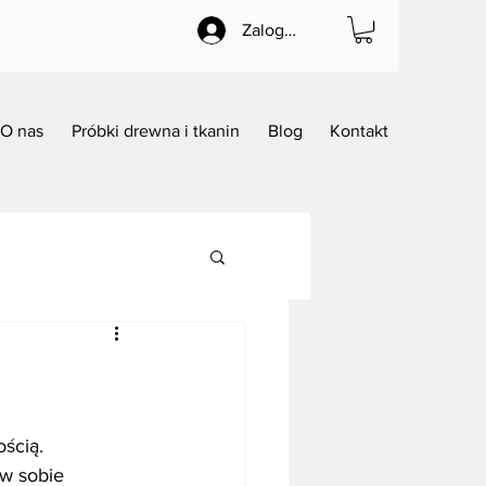
Zaloguj się
O nas
Próbki drewna i tkanin
Blog
Kontakt
ścią. 
 w sobie 