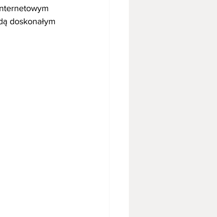
 internetowym 
dą doskonałym 