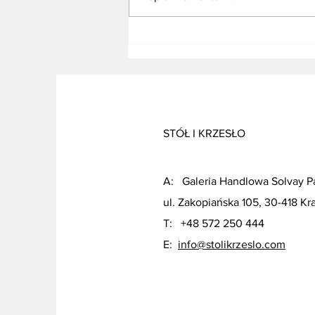
Jak urządzić małą jadalnię?
STÓŁ I KRZESŁO
A:
Galeria Handlowa Solvay P
ul. Zakopiańska 105, 30-418 K
T:
+48 572 250 444
E:
info@stolikrzeslo.com