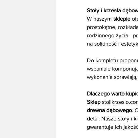
Stoły i krzesła dęb
W naszym 
sklepie
 of
prostokątne, rozkład
rodzinnego życia - pr
na solidność i estet
Do kompletu proponuj
wspaniale komponują s
wykonania sprawiają,
Dlaczego warto kupić
Sklep
 stolikrzeslo.c
drewna dębowego
. 
detal. Nasze stoły i 
gwarantuje ich jakoś