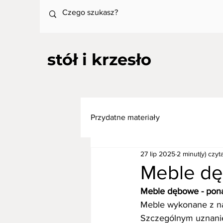
stół i krzesło
Przydatne materiały
27 lip 2025
2 minut(y) czyt
Meble dę
Meble dębowe - pona
Meble wykonane z nat
Szczególnym uznanie