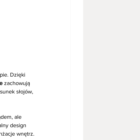
ie. Dzięki 
e
 zachowują 
sunek słojów, 
ądem, ale 
lny design 
nżacje wnętrz.