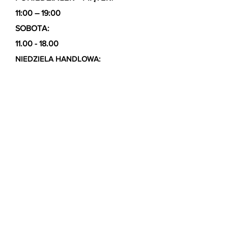
11:00 – 19:00
SOBOTA:
11.00 - 18.00
NIEDZIELA HANDLOWA:
11:00 – 16:00
Dostawa & Zwroty i reklamacje /
Polityka prywatności
/
Formy
płatności
/
Warunki gwarancji
/
Instrukcja
użycia