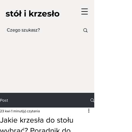
stół i krzesło
Post
23 kwi
1 minut(y) czytania
Jakie krzesła do stołu
wybrać? Poradnik do