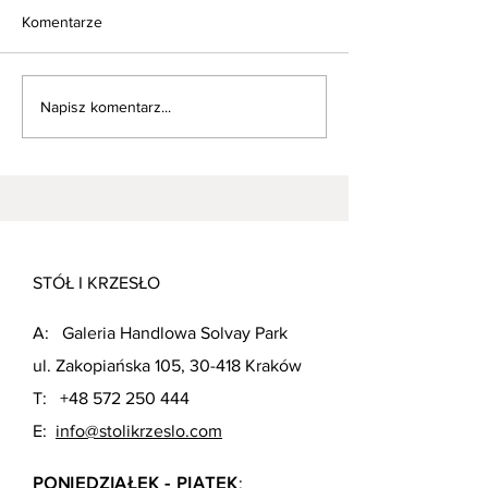
Komentarze
Napisz komentarz...
Krzesła tapicerowane czy
Jak dobrać kolor
drewniane - co wybrać?
do drewnianego 
STÓŁ I KRZESŁO
A:
Galeria Handlowa Solvay Park
ul. Zakopiańska 105, 30-418 Kraków
T:
+48 572 250 444
E:
info@stolikrzeslo.com
PONIEDZIAŁEK - PIĄTEK
: