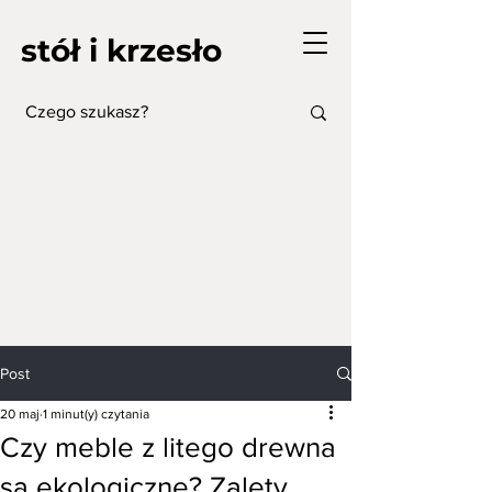
stół i krzesło
Post
20 maj
1 minut(y) czytania
Czy meble z litego drewna
są ekologiczne? Zalety