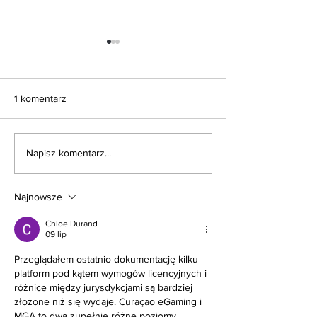
1 komentarz
Napisz komentarz...
Krzesła tapicerowane czy
Jak dobrać kolor
drewniane - co wybrać?
do drewnianego 
Najnowsze
Chloe Durand
09 lip
Przeglądałem ostatnio dokumentację kilku 
platform pod kątem wymogów licencyjnych i 
różnice między jurysdykcjami są bardziej 
złożone niż się wydaje. Curaçao eGaming i 
MGA to dwa zupełnie różne poziomy 