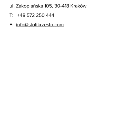
ul. Zakopiańska 105, 30-418 Kraków
T:
+48 572 250 444
E:
info@stolikrzeslo.com
PONIEDZIAŁEK - PIĄTEK
:
11:00 – 19:00
SOBOTA:
11.00 - 18.00
NIEDZIELA HANDLOWA:
11:00 – 16:00
Dostawa & Zwroty i reklamacje /
Polityka prywatności
/
Formy
płatności
/
Warunki gwarancji
/
Instrukcja
użycia